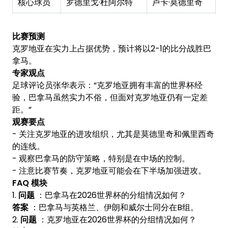
核心球员
罗德里戈·杜阿尔特
卢卡·莫德里奇
比赛预测
克罗地亚在实力上占据优势，预计将以2-1的比分战胜巴
拿马。
专家观点
足球评论员张华表示：“克罗地亚拥有丰富的世界杯经
验，巴拿马虽然实力不俗，但面对克罗地亚仍有一定差
距。”
观赛要点
- 关注克罗地亚的进攻组织，尤其是莫德里奇和佩里西奇
的连线。
- 观察巴拿马的防守策略，特别是在中场的控制。
- 注意比赛节奏，克罗地亚可能会在下半场加强进攻。
FAQ 模块
1.
问题
：巴拿马在2026世界杯的分组情况如何？
答案
：巴拿马与英格兰、伊朗和威尔士同分在B组。
2.
问题
：克罗地亚在2026世界杯的分组情况如何？