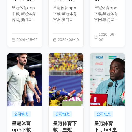
冠体育app
冠体育app
927
皇冠体育app
皇冠体育app
皇冠体育app
下载突发变
下载突发变
下载,皇冠体育
下载,皇冠体育
下载,皇冠体育
动引发关注
动引发关注
官网,澳门皇冠
官网,澳门皇冠
官网,澳门皇冠
体育,bet皇冠
体育,bet皇冠
体育,bet皇冠
体育在线,皇冠
体育在线,皇冠
体育在线,皇冠
2026-08-
体育app下载
体育app下载
体育下载
2026-08-10
2026-08-10
09
皇冠体育app
皇冠体育app
025256 927
下载突发变动
下载突发变动
引发关注
引发关注
公司动态
公司动态
公司动态
皇冠体育
皇冠体育下
皇冠体育
app下载皇
载，皇冠体
下，bet皇