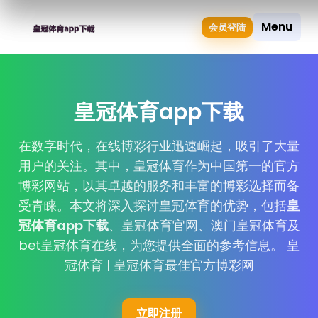
Menu
会员登陆
皇冠体育app下载
在数字时代，在线博彩行业迅速崛起，吸引了大量
用户的关注。其中，皇冠体育作为中国第一的官方
博彩网站，以其卓越的服务和丰富的博彩选择而备
受青睐。本文将深入探讨皇冠体育的优势，包括
皇
冠体育app下载
、皇冠体育官网、澳门皇冠体育及
bet皇冠体育在线，为您提供全面的参考信息。 皇
冠体育 | 皇冠体育最佳官方博彩网
立即注册