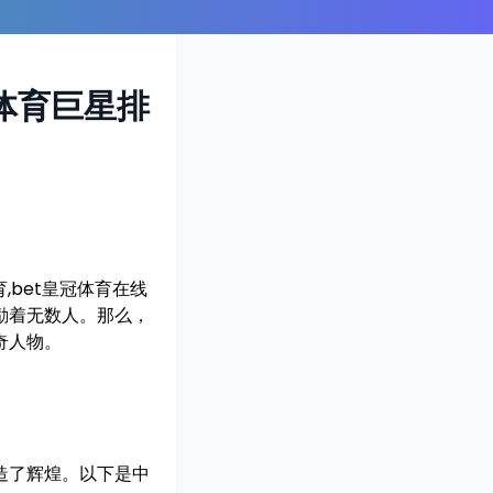
体育巨星排
励着无数人。那么，
奇人物。
造了辉煌。以下是中