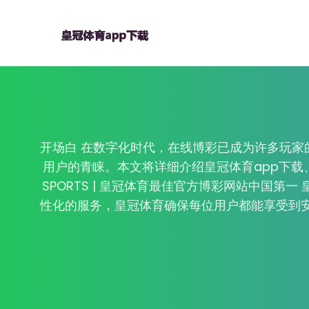
开场白 在数字化时代，在线博彩已成为许多玩
用户的青睐。本文将详细介绍皇冠体育app下载
SPORTS | 皇冠体育最佳官方博彩网站中国
性化的服务，皇冠体育确保每位用户都能享受到安