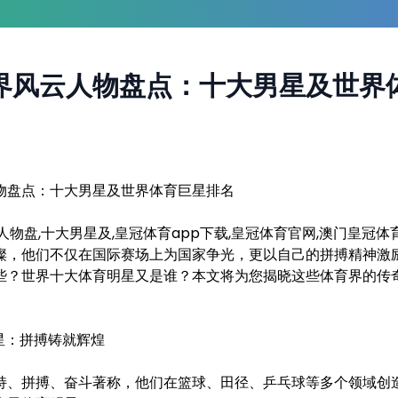
界风云人物盘点：十大男星及世界
物盘点：十大男星及世界体育巨星排名
璨，他们不仅在国际赛场上为国家争光，更以自己的拼搏精神激
些？世界十大体育明星又是谁？本文将为您揭晓这些体育界的传
星：拼搏铸就辉煌
持、拼搏、奋斗著称，他们在篮球、田径、乒乓球等多个领域创