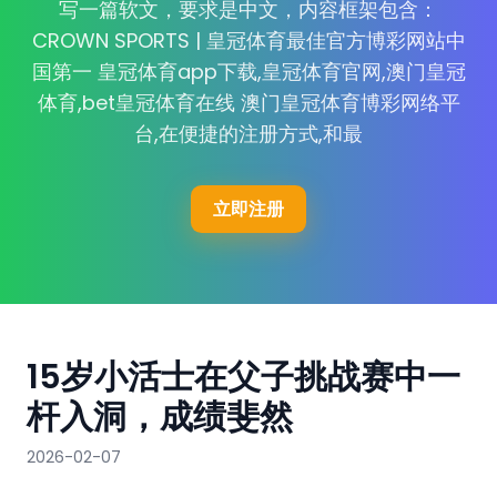
写一篇软文，要求是中文，内容框架包含：
CROWN SPORTS | 皇冠体育最佳官方博彩网站中
国第一 皇冠体育app下载,皇冠体育官网,澳门皇冠
体育,bet皇冠体育在线 澳门皇冠体育博彩网络平
台,在便捷的注册方式,和最
立即注册
15岁小活士在父子挑战赛中一
杆入洞，成绩斐然
2026-02-07