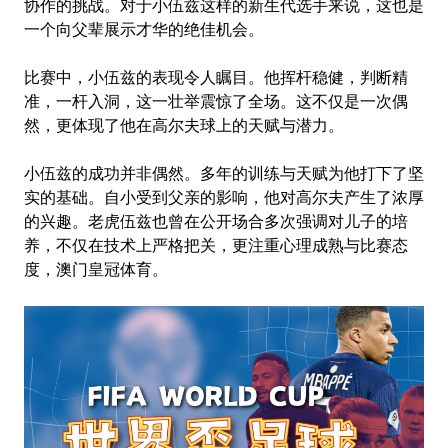
协作的挑战。对于小伍兹这样的新生代选手来说，这也是
一个向父辈展示才华的绝佳机会。
比赛中，小伍兹的表现令人瞩目。他挥杆稳健，判断精
准，一杆入洞，这一壮举震惊了全场。这不仅是一次偶
然，更体现了他在高尔夫球上的天赋与潜力。
小伍兹的成功并非偶然。多年的训练与天赋为他打下了坚
实的基础。自小受到父亲的影响，他对高尔夫产生了浓厚
的兴趣。老虎伍兹也曾在公开场合多次强调对儿子的培
养，不仅在技术上严格把关，更注重心理成熟与比赛态
度，
澳门皇冠体育
。