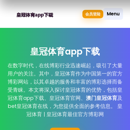
Menu
会员登陆
皇冠体育app下载
在数字时代，在线博彩行业迅速崛起，吸引了大量
用户的关注。其中，皇冠体育作为中国第一的官方
博彩网站，以其卓越的服务和丰富的博彩选择而备
受青睐。本文将深入探讨皇冠体育的优势，包括皇
冠体育app下载、皇冠体育官网、
澳门皇冠体育
及
bet皇冠体育在线，为您提供全面的参考信息。 皇
冠体育 | 皇冠体育最佳官方博彩网