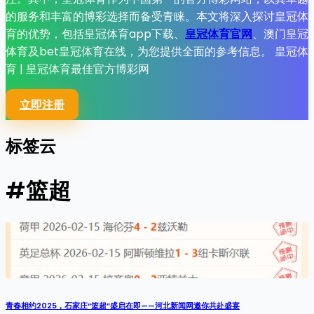
的服务和丰富的博彩选择而备受青睐。本文将深入探讨皇冠体
育的优势，包括皇冠体育app下载、
皇冠体育官网
、澳门皇冠
体育及bet皇冠体育在线，为您提供全面的参考信息。 皇冠体
育 | 皇冠体育最佳官方博彩网
立即注册
标签云
#篮超
青春相约2025，石家庄“篮超”盛启在即——河北新闻网邀你共赴盛宴