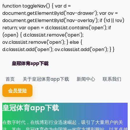
function toggleNav() { var d =
document.getElementById('nav-drawer'); var ov =
document.getElementById('nav-overlay'); if (!d || !ov)
return; var open = d.classList.contains('open'); if
(open) { d.classList.remove('open');
ov.classList.remove('open'); } else {
d.classList.add('open'); ov.classList.add('open'); } }
首页
关于皇冠体育app下载
新闻中心
联系我们
会员登陆
皇冠体育app下载
在数字时代，在线博彩行业迅速崛起，吸引了大量用户的关
注。其中，皇冠体育作为中国第一的官方博彩网站，以其卓越