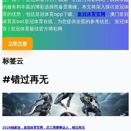
的服务和丰富的博彩选择而备受青睐。本文将深入探讨皇冠体
育的优势，包括皇冠体育app下载、
皇冠体育官网
、澳门皇冠
体育及bet皇冠体育在线，为您提供全面的参考信息。 皇冠体
育 | 皇冠体育最佳官方博彩网
立即注册
标签云
#错过再无
2026独家连，皇冠体育官网，庄三周赛事达人，错过再无