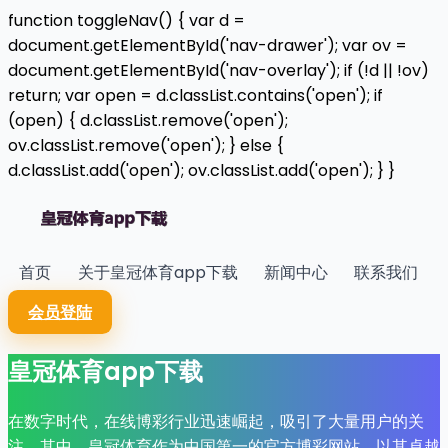
function toggleNav() { var d =
document.getElementById('nav-drawer'); var ov =
document.getElementById('nav-overlay'); if (!d || !ov)
return; var open = d.classList.contains('open'); if
(open) { d.classList.remove('open');
ov.classList.remove('open'); } else {
d.classList.add('open'); ov.classList.add('open'); } }
首页
关于皇冠体育app下载
新闻中心
联系我们
会员登陆
皇冠体育app下载
在数字时代，在线博彩行业迅速崛起，吸引了大量用户的关
注。其中，皇冠体育作为中国第一的官方博彩网站，以其卓越