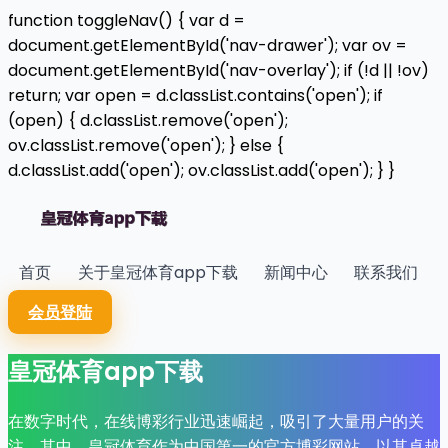
function toggleNav() { var d =
document.getElementById('nav-drawer'); var ov =
document.getElementById('nav-overlay'); if (!d || !ov)
return; var open = d.classList.contains('open'); if
(open) { d.classList.remove('open');
ov.classList.remove('open'); } else {
d.classList.add('open'); ov.classList.add('open'); } }
首页
关于皇冠体育app下载
新闻中心
联系我们
会员登陆
皇冠体育app下载
在数字时代，在线博彩行业迅速崛起，吸引了大量用户的关
注。其中，皇冠体育作为中国第一的官方博彩网站，以其卓越