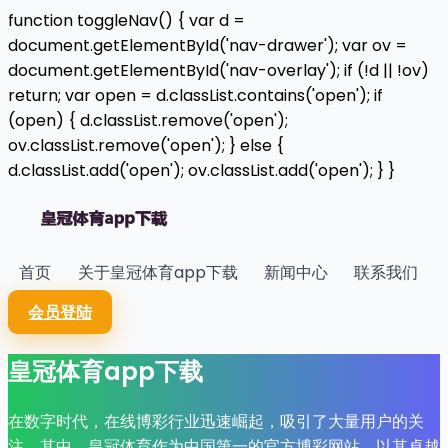
function toggleNav() { var d =
document.getElementById('nav-drawer'); var ov =
document.getElementById('nav-overlay'); if (!d || !ov)
return; var open = d.classList.contains('open'); if
(open) { d.classList.remove('open');
ov.classList.remove('open'); } else {
d.classList.add('open'); ov.classList.add('open'); } }
首页
关于皇冠体育app下载
新闻中心
联系我们
会员登陆
皇冠体育app下载
在数字时代，在线博彩行业迅速崛起，吸引了大量用户的关
注。其中，皇冠体育作为中国第一的官方博彩网站，以其卓越