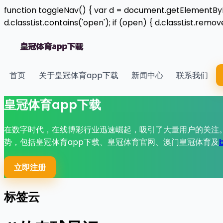
function toggleNav() { var d = document.getElementById(
d.classList.contains('open'); if (open) { d.classList.remove
首页
关于皇冠体育app下载
新闻中心
联系我们
皇冠体育app下载
在数字时代，在线博彩行业迅速崛起，吸引了大量用户的关注
势，包括皇冠体育app下载、皇冠体育官网、澳门皇冠体育及
立即注册
标签云