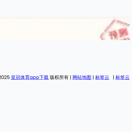
 2025
皇冠体育app下载
版权所有 |
网站地图
|
标签云
|
标签云