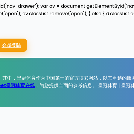
'nav-drawer'); var ov = document.getElementById('nav-ove
('open'); ov.classList.remove('open'); } else { d.classList.a
会员登陆
。其中，皇冠体育作为中国第一的官方博彩网站，以其卓越的服
bet皇冠体育在线
，为您提供全面的参考信息。 皇冠体育 | 皇