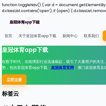
function toggleNav() { var d = document.getElementById(
d.classList.contains('open'); if (open) { d.classList.remove
首页
关于皇冠体育app下载
新闻中心
联系我们
皇冠体育app下载
在数字时代，在线博彩行业迅速崛起，吸引了大量用户的关注
势，包括皇冠体育app下载、
皇冠体育官网
、澳门皇冠体育及b
立即注册
标签云