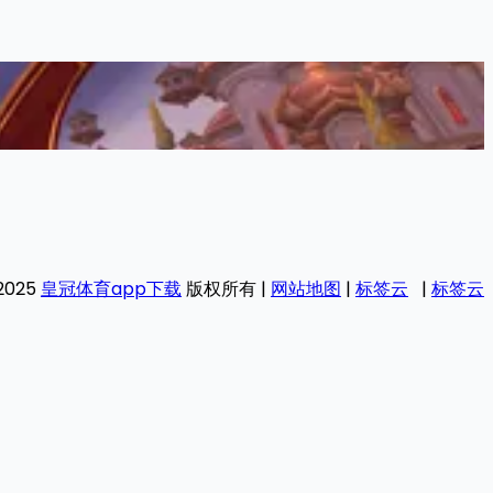
 2025
皇冠体育app下载
版权所有 |
网站地图
|
标签云
|
标签云