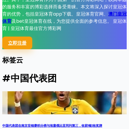
的服务和丰富的博彩选择而备受青睐。本文将深入探讨皇冠体
育的优势，包括皇冠体育app下载、皇冠体育官网、
澳门皇冠
体育
及bet皇冠体育在线，为您提供全面的参考信息。 皇冠体
育 | 皇冠体育最佳官方博彩网
立即注册
标签云
#中国代表团
中国代表团在南京世锦赛积分榜与埃塞俄比亚同列第三，收获1银1枚奖牌