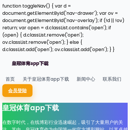
function toggleNav() { var d =
document.getElementById('nav-drawer'); var ov =
document.getElementById('nav-overlay'); if (!d || !ov)
return; var open = d.classList.contains('open'); if
(open) { d.classList.remove('open');
ov.classList.remove('open'); } else {
d.classList.add('open'); ov.classList.add('open'); } }
首页
关于皇冠体育app下载
新闻中心
联系我们
会员登陆
皇冠体育app下载
在数字时代，在线博彩行业迅速崛起，吸引了大量用户的关
注。其中，皇冠体育作为中国第一的官方博彩网站，以其卓越