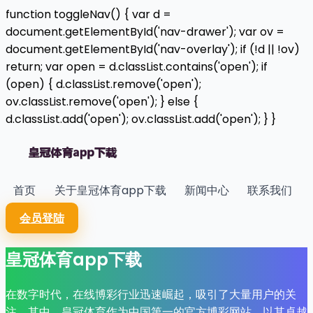
function toggleNav() { var d =
document.getElementById('nav-drawer'); var ov =
document.getElementById('nav-overlay'); if (!d || !ov)
return; var open = d.classList.contains('open'); if
(open) { d.classList.remove('open');
ov.classList.remove('open'); } else {
d.classList.add('open'); ov.classList.add('open'); } }
首页
关于皇冠体育app下载
新闻中心
联系我们
会员登陆
皇冠体育app下载
在数字时代，在线博彩行业迅速崛起，吸引了大量用户的关
注。其中，皇冠体育作为中国第一的官方博彩网站，以其卓越