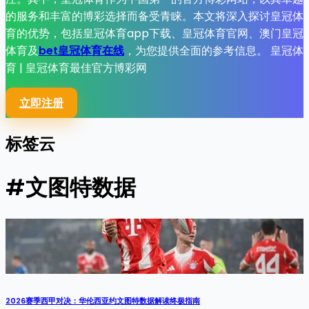
的服务和丰富的博彩选择而备受青睐。本文将深入探讨皇冠体
育的优势，包括皇冠体育app下载、皇冠体育官网、澳门皇冠
体育及
bet皇冠体育在线
，为您提供全面的参考信息。 皇冠体
育 | 皇冠体育最佳官方博彩网
立即注册
标签云
#文图特数据
2026赛季西甲对决：华伦西亚约文图特数据解读终极指南