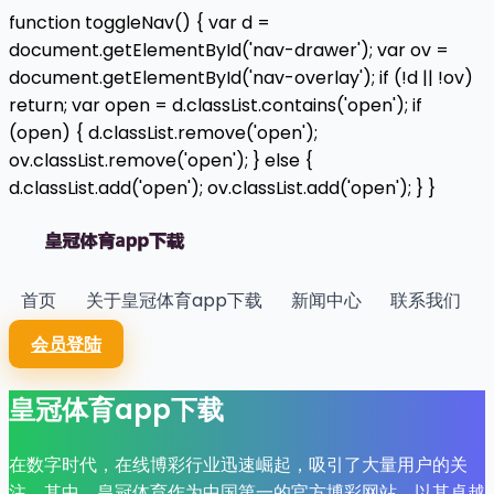
function toggleNav() { var d =
document.getElementById('nav-drawer'); var ov =
document.getElementById('nav-overlay'); if (!d || !ov)
return; var open = d.classList.contains('open'); if
(open) { d.classList.remove('open');
ov.classList.remove('open'); } else {
d.classList.add('open'); ov.classList.add('open'); } }
首页
关于皇冠体育app下载
新闻中心
联系我们
会员登陆
皇冠体育app下载
在数字时代，在线博彩行业迅速崛起，吸引了大量用户的关
注。其中，皇冠体育作为中国第一的官方博彩网站，以其卓越