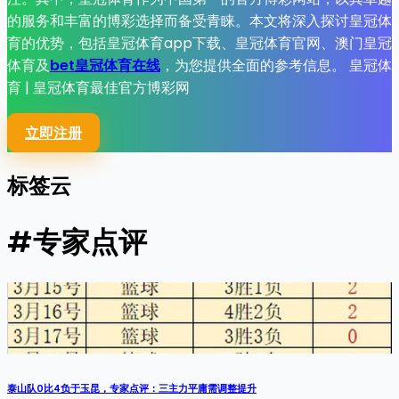
的服务和丰富的博彩选择而备受青睐。本文将深入探讨皇冠体
育的优势，包括皇冠体育app下载、皇冠体育官网、澳门皇冠
体育及
bet皇冠体育在线
，为您提供全面的参考信息。 皇冠体
育 | 皇冠体育最佳官方博彩网
立即注册
标签云
#专家点评
泰山队0比4负于玉昆，专家点评：三主力平庸需调整提升