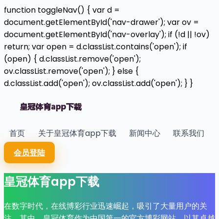
function toggleNav() { var d =
document.getElementById('nav-drawer'); var ov =
document.getElementById('nav-overlay'); if (!d || !ov)
return; var open = d.classList.contains('open'); if
(open) { d.classList.remove('open');
ov.classList.remove('open'); } else {
d.classList.add('open'); ov.classList.add('open'); } }
首页
关于皇冠体育app下载
新闻中心
联系我们
会员登陆
皇冠体育app下载
在数字时代，在线博彩行业迅速崛起，吸引了大量用户的关
注。其中，皇冠体育作为中国第一的官方博彩网站，以其卓越