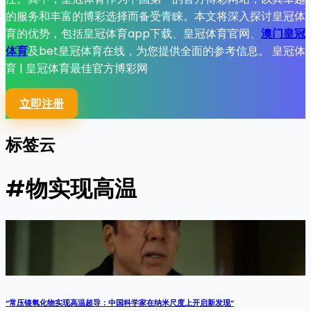
的服务和丰富的博彩选择而备受青睐。本文将深入探讨皇冠体
育的优势，包括皇冠体育app下载、皇冠体育官网、
澳门皇冠
体育
及bet皇冠体育在线，为您提供全面的参考信息。 皇冠体
育 | 皇冠体育最佳官方博彩网
立即注册
标签云
#物实现高温
“常压镍氧化物实现高温超导：中国科学家在纳米尺度上开启新发现”