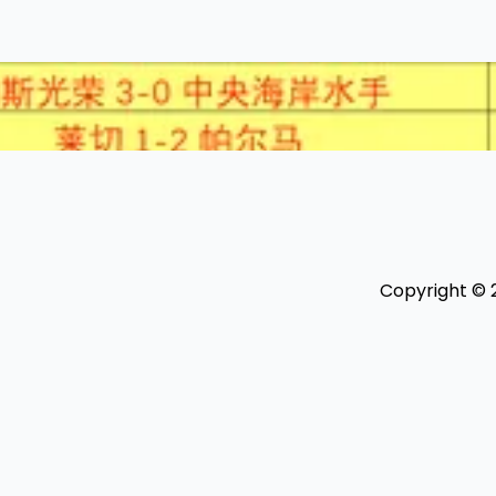
Copyright ©