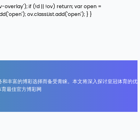
rlay'); if (!d || !ov) return; var open =
dd('open'); ov.classList.add('open'); } }
务和丰富的博彩选择而备受青睐。本文将深入探讨皇冠体育的优
冠体育最佳官方博彩网