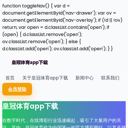
function toggleNav() { var d =
document.getElementById('nav-drawer'); var ov =
document.getElementById('nav-overlay'); if (!d || !ov)
return; var open = d.classList.contains('open'); if
(open) { d.classList.remove('open');
ov.classList.remove('open'); } else {
d.classList.add('open'); ov.classList.add('open'); } }
首页
关于皇冠体育app下载
新闻中心
联系我们
会员登陆
皇冠体育app下载
在数字时代，在线博彩行业迅速崛起，吸引了大量用户的关
注。其中，皇冠体育作为中国第一的官方博彩网站，以其卓越