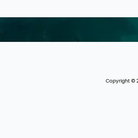
Copyright ©