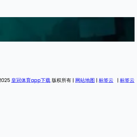
 2025
皇冠体育app下载
版权所有 |
网站地图
|
标签云
|
标签云