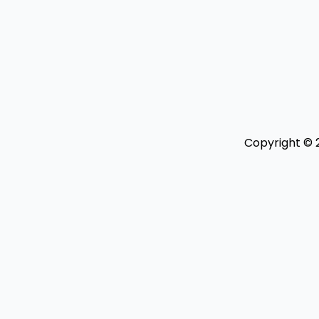
Copyright ©