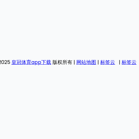
 2025
皇冠体育app下载
版权所有 |
网站地图
|
标签云
|
标签云