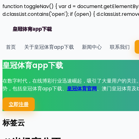
function toggleNav() { var d = document.getElementById(
d.classList.contains('open'); if (open) { d.classList.remove
首页
关于皇冠体育app下载
新闻中心
联系我们
皇冠体育app下载
在数字时代，在线博彩行业迅速崛起，吸引了大量用户的关注
势，包括皇冠体育app下载、
皇冠体育官网
、澳门皇冠体育及b
立即注册
标签云