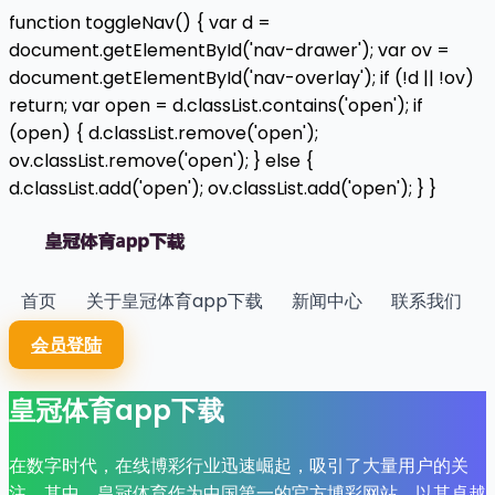
function toggleNav() { var d =
document.getElementById('nav-drawer'); var ov =
document.getElementById('nav-overlay'); if (!d || !ov)
return; var open = d.classList.contains('open'); if
(open) { d.classList.remove('open');
ov.classList.remove('open'); } else {
d.classList.add('open'); ov.classList.add('open'); } }
首页
关于皇冠体育app下载
新闻中心
联系我们
会员登陆
皇冠体育app下载
在数字时代，在线博彩行业迅速崛起，吸引了大量用户的关
注。其中，皇冠体育作为中国第一的官方博彩网站，以其卓越