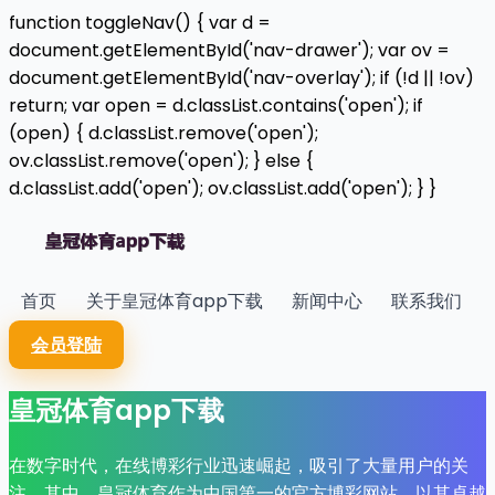
function toggleNav() { var d =
document.getElementById('nav-drawer'); var ov =
document.getElementById('nav-overlay'); if (!d || !ov)
return; var open = d.classList.contains('open'); if
(open) { d.classList.remove('open');
ov.classList.remove('open'); } else {
d.classList.add('open'); ov.classList.add('open'); } }
首页
关于皇冠体育app下载
新闻中心
联系我们
会员登陆
皇冠体育app下载
在数字时代，在线博彩行业迅速崛起，吸引了大量用户的关
注。其中，皇冠体育作为中国第一的官方博彩网站，以其卓越