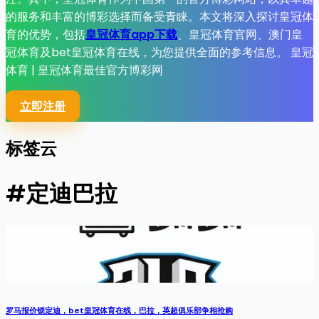
的服务和丰富的博彩选择而备受青睐。本文将深入探讨皇冠体
育的优势，包括
皇冠体育app下载
、皇冠体育官网、澳门皇
冠体育及bet皇冠体育在线，为您提供全面的参考信息。 皇冠
体育 | 皇冠体育最佳官方博彩网
立即注册
标签云
#定迪巴拉
罗马报价锁定迪，bet皇冠体育在线，巴拉，英超俱乐部争相抢购