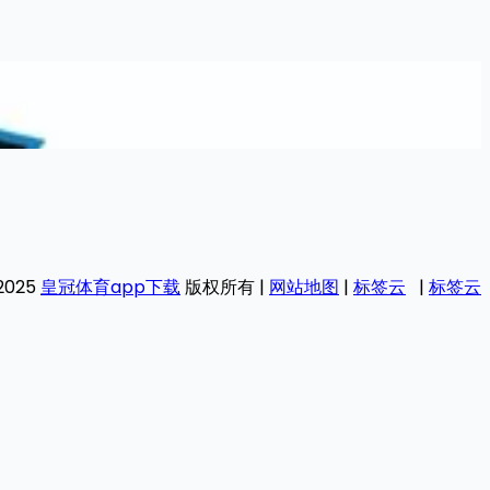
 2025
皇冠体育app下载
版权所有 |
网站地图
|
标签云
|
标签云