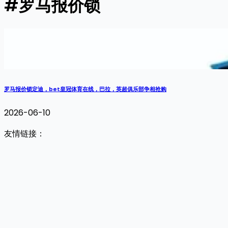
#罗马报价锁
罗马报价锁定迪，bet皇冠体育在线，巴拉，英超俱乐部争相抢购
2026-06-10
友情链接：