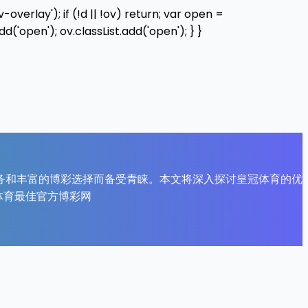
rlay'); if (!d || !ov) return; var open =
dd('open'); ov.classList.add('open'); } }
务和丰富的博彩选择而备受青睐。本文将深入探讨皇冠体育的优
冠体育最佳官方博彩网