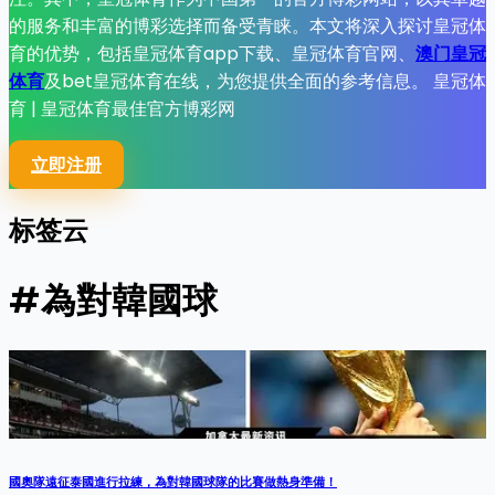
的服务和丰富的博彩选择而备受青睐。本文将深入探讨皇冠体
育的优势，包括皇冠体育app下载、皇冠体育官网、
澳门皇冠
体育
及bet皇冠体育在线，为您提供全面的参考信息。 皇冠体
育 | 皇冠体育最佳官方博彩网
立即注册
标签云
#為對韓國球
國奧隊遠征泰國進行拉練，為對韓國球隊的比賽做熱身準備！