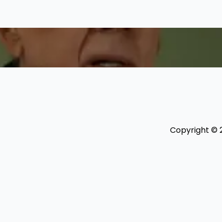
Copyright ©