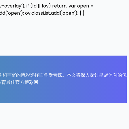
rlay'); if (!d || !ov) return; var open =
dd('open'); ov.classList.add('open'); } }
务和丰富的博彩选择而备受青睐。本文将深入探讨皇冠体育的优
冠体育最佳官方博彩网