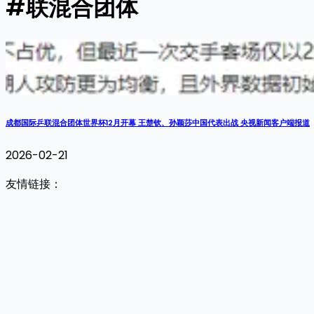
#联混合团体
成都国际乒联混合团体世界杯12月开幕 王楚钦、孙颖莎中国代表出战 央视新闻客户端报道
2026-02-21
友情链接：