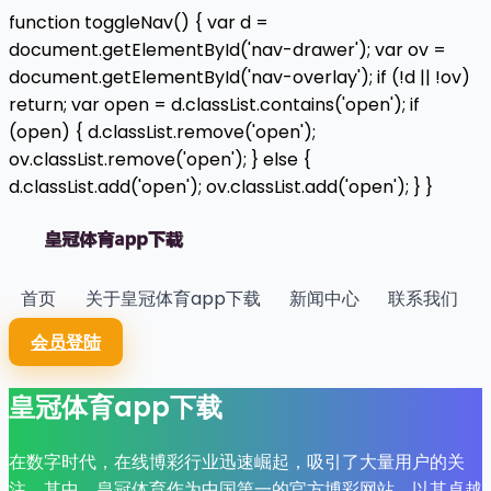
function toggleNav() { var d =
document.getElementById('nav-drawer'); var ov =
document.getElementById('nav-overlay'); if (!d || !ov)
return; var open = d.classList.contains('open'); if
(open) { d.classList.remove('open');
ov.classList.remove('open'); } else {
d.classList.add('open'); ov.classList.add('open'); } }
首页
关于皇冠体育app下载
新闻中心
联系我们
会员登陆
皇冠体育app下载
在数字时代，在线博彩行业迅速崛起，吸引了大量用户的关
注。其中，皇冠体育作为中国第一的官方博彩网站，以其卓越