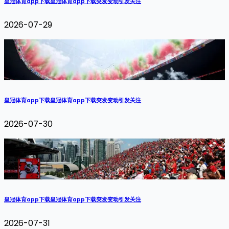
皇冠体育app下载皇冠体育app下载突发变动引发关注
2026-07-29
皇冠体育app下载皇冠体育app下载突发变动引发关注
2026-07-30
皇冠体育app下载皇冠体育app下载突发变动引发关注
2026-07-31