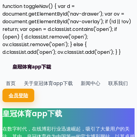
function toggleNav() { var d =
document.getElementById('nav-drawer'); var ov =
document.getElementById('nav-overlay'); if (!d || !ov)
return; var open = d.classList.contains('open'); if
(open) { d.classList.remove('open');
ov.classList.remove('open'); } else {
d.classList.add('open'); ov.classList.add('open'); } }
首页
关于皇冠体育app下载
新闻中心
联系我们
会员登陆
皇冠体育app下载
在数字时代，在线博彩行业迅速崛起，吸引了大量用户的关
注。其中，皇冠体育作为中国第一的官方博彩网站，以其卓越