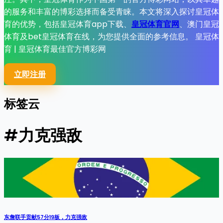
的服务和丰富的博彩选择而备受青睐。本文将深入探讨皇冠体
育的优势，包括皇冠体育app下载、
皇冠体育官网
、澳门皇冠
体育及bet皇冠体育在线，为您提供全面的参考信息。 皇冠体
育 | 皇冠体育最佳官方博彩网
立即注册
标签云
#力克强敌
东詹联手贡献57分19板，力克强敌