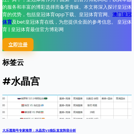
的服务和丰富的博彩选择而备受青睐。本文将深入探讨皇冠体
育的优势，包括皇冠体育app下载、皇冠体育官网、
澳门皇冠
体育
及bet皇冠体育在线，为您提供全面的参考信息。 皇冠体
育 | 皇冠体育最佳官方博彩网
立即注册
标签云
#水晶宫
大乐透期号专家推荐：水晶宫VS狼队首发阵容分析