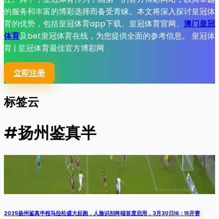
的服务和丰富的博彩选择而备受青睐。本文将深入探讨皇冠体
育的优势，包括皇冠体育app下载、皇冠体育官网、
澳门皇冠
体育
及bet皇冠体育在线，为您提供全面的参考信息。 皇冠体
育 | 皇冠体育最佳官方博彩网
立即注册
标签云
#扬州鉴真半
2025扬州鉴真半程马拉松盛大起跑，人脸识别终端首度启用，3月30日16：15开赛