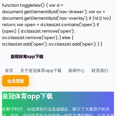
function toggleNav() { var d =
document.getElementById('nav-drawer'); var ov =
document.getElementById('nav-overlay'); if (!d || !ov)
return; var open = d.classList.contains('open'); if
(open) { d.classList.remove('open');
ov.classList.remove('open'); } else {
d.classList.add('open'); ov.classList.add('open'); } }
首页
关于皇冠体育app下载
新闻中心
联系我们
会员登陆
皇冠体育app下载
在数字时代，在线博彩行业迅速崛起，吸引了大量用户的关
注。其中，皇冠体育作为中国第一的官方博彩网站，以其卓越