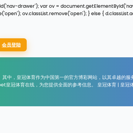
'nav-drawer'); var ov = document.getElementById('nav-ove
('open'); ov.classList.remove('open'); } else { d.classList.a
会员登陆
。其中，皇冠体育作为中国第一的官方博彩网站，以其卓越的服
et皇冠体育在线，为您提供全面的参考信息。 皇冠体育 | 皇