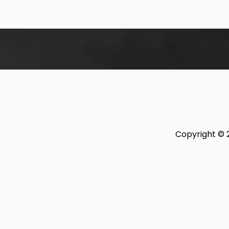
Copyright ©