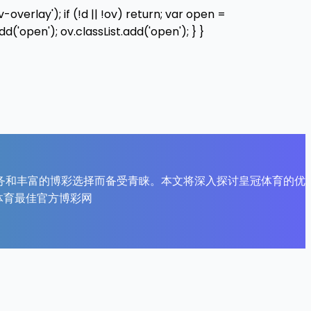
rlay'); if (!d || !ov) return; var open =
dd('open'); ov.classList.add('open'); } }
务和丰富的博彩选择而备受青睐。本文将深入探讨皇冠体育的优
冠体育最佳官方博彩网