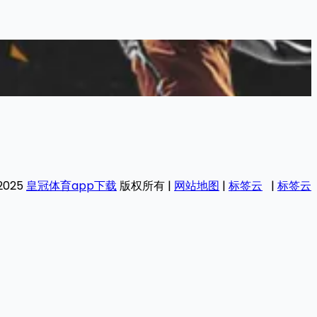
 2025
皇冠体育app下载
版权所有 |
网站地图
|
标签云
|
标签云