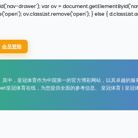
'nav-drawer'); var ov = document.getElementById('nav-ove
('open'); ov.classList.remove('open'); } else { d.classList.a
会员登陆
。其中，皇冠体育作为中国第一的官方博彩网站，以其卓越的服
bet皇冠体育在线，为您提供全面的参考信息。 皇冠体育 | 皇