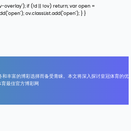
rlay'); if (!d || !ov) return; var open =
dd('open'); ov.classList.add('open'); } }
务和丰富的博彩选择而备受青睐。本文将深入探讨皇冠体育的优
冠体育最佳官方博彩网