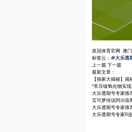
皇冠体育官网
澳门
标签云：
#大乐透
上一篇
下一篇
最新文章：
【独家大揭秘】揭秘
“常压镍氧化物实
大乐透期号专家推
宝可梦传说阿尔宙
大乐透期号专家推
大乐透期号专家11