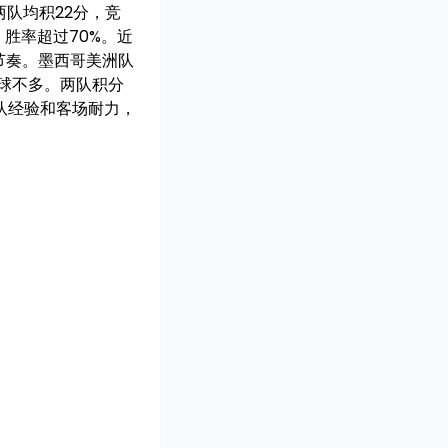
队均积22分，竞
胜率超过70%。近
节奏。墨西哥美洲队
失球不多。两队积分
队经验和客场耐力，