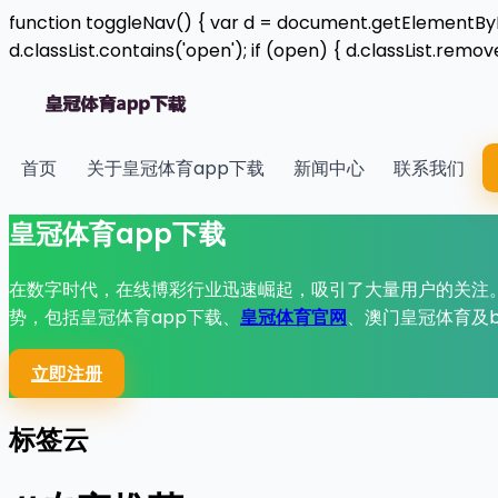
function toggleNav() { var d = document.getElementById(
d.classList.contains('open'); if (open) { d.classList.remove
首页
关于皇冠体育app下载
新闻中心
联系我们
皇冠体育app下载
在数字时代，在线博彩行业迅速崛起，吸引了大量用户的关注
势，包括皇冠体育app下载、
皇冠体育官网
、澳门皇冠体育及b
立即注册
标签云