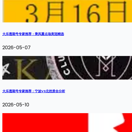
大乐透期号专家推荐：乘风重点场美冠精选
2026-05-07
大乐透期号专家推荐：宁波VS北控质合分析
2026-05-10