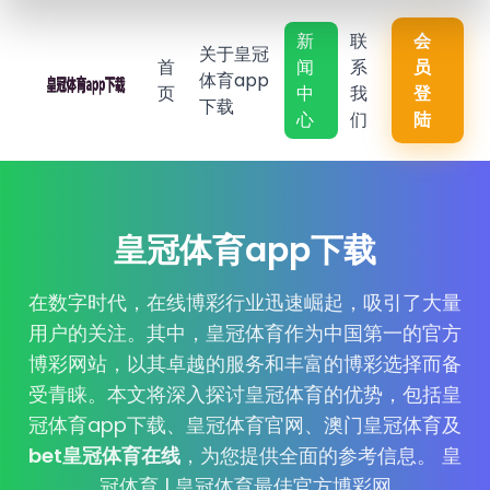
新
联
会
关于皇冠
首
闻
系
员
体育app
页
中
我
登
下载
心
们
陆
皇冠体育app下载
在数字时代，在线博彩行业迅速崛起，吸引了大量
用户的关注。其中，皇冠体育作为中国第一的官方
博彩网站，以其卓越的服务和丰富的博彩选择而备
受青睐。本文将深入探讨皇冠体育的优势，包括皇
冠体育app下载、皇冠体育官网、澳门皇冠体育及
bet皇冠体育在线
，为您提供全面的参考信息。 皇
冠体育 | 皇冠体育最佳官方博彩网