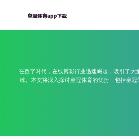
在数字时代，在线博彩行业迅速崛起，吸引了大
睐。本文将深入探讨皇冠体育的优势，包括皇冠