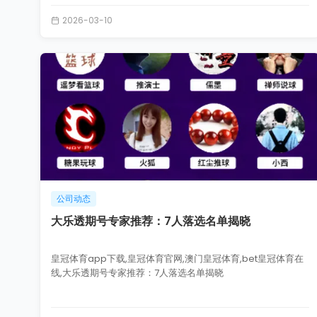
2026-03-10
公司动态
大乐透期号专家推荐：7人落选名单揭晓
皇冠体育app下载,皇冠体育官网,澳门皇冠体育,bet皇冠体育在
线,大乐透期号专家推荐：7人落选名单揭晓