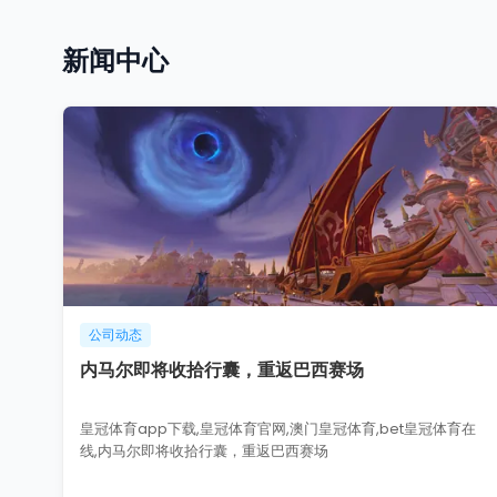
新闻中心
公司动态
内马尔即将收拾行囊，重返巴西赛场
皇冠体育app下载,皇冠体育官网,澳门皇冠体育,bet皇冠体育在
线,内马尔即将收拾行囊，重返巴西赛场