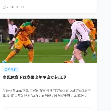
2026-03-08
公司动态
皇冠体育下载赛果出炉争议立刻出现
皇冠体育app下载,皇冠体育官网,澳门皇冠体育,bet皇冠体育在
线,新疆“百年足球村”助力文旅消费：民间赛事魅力无限3-...