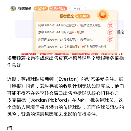
埃弗顿若收购不成或出售皮克福德等球星？镜报曝冬窗操
作悬疑
近期，英超球队埃弗顿（Everton）的动态备受关注。据
《镜报》报道，若埃弗顿的收购计划无法如期完成，他们
可能不得不在冬季转会窗口出售包括球队核心门将乔丹·
皮克福德（Jordan Pickford）在内的一批关键球员。这
个曾陷入困境但极具潜力的传统球队，若面临球员流失的
风险，背后的深层原因和未来影响值得关注。
🗂️