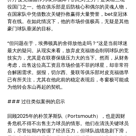
役国门之一。他在俱乐部是后防核心和偶尔的灵魂人物，
在国家队中凭借数次关键扑救赢得大量赞誉，
bet皇冠体
育在线
。在如此情况下，他的市场价值极高，无疑是其他
豪门球队垂涎的目标。
“但问题在于，埃弗顿真的舍得放他走吗？”这是当前球迷
最大的疑问。从现实来看，放弃皮克福德会削弱球队的竞
技实力，尤其是在联赛保级压力大的当下。然而，从财务
考虑，出售这位高工资且市场价值不菲的球星，却非常符
合解困需求。据报，切尔西、曼联等俱乐部对皮克福德早
已有所关注，尤其在他此前的稳定表现后，冬窗极可能成
为他转会东山再起的契机。
### 过往类似案例的启示
回顾2025年的朴茨茅斯队（Portsmouth），也是因财
务危机不得不出售主力球员的情形。他们在清洗关键球员
后，尽管短期内暂缓了经济压力，但球队战绩急剧下滑，