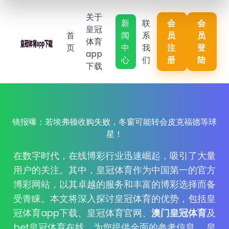
关于
新
联
会
会
皇冠
首
闻
系
员
员
体育
页
中
我
注
登
app
心
们
册
陆
下载
镜报曝：若埃弗顿收购失败，冬窗可能转会皮克福德等球
星！
在数字时代，在线博彩行业迅速崛起，吸引了大量
用户的关注。其中，皇冠体育作为中国第一的官方
博彩网站，以其卓越的服务和丰富的博彩选择而备
受青睐。本文将深入探讨皇冠体育的优势，包括皇
冠体育app下载、皇冠体育官网、
澳门皇冠体育
及
bet皇冠体育在线，为您提供全面的参考信息。 皇