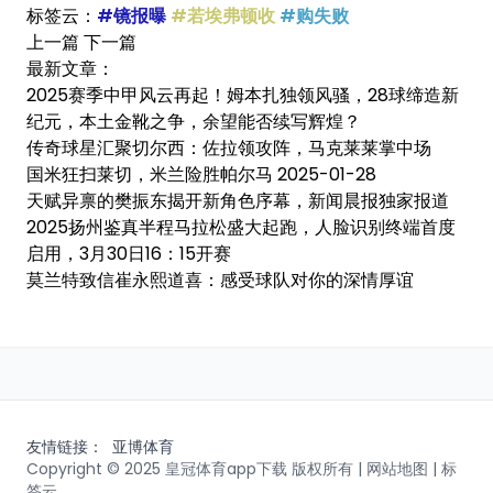
标签云：
#镜报曝
#若埃弗顿收
#购失败
上一篇
下一篇
最新文章：
2025赛季中甲风云再起！姆本扎独领风骚，28球缔造新
纪元，本土金靴之争，余望能否续写辉煌？
传奇球星汇聚切尔西：佐拉领攻阵，马克莱莱掌中场
国米狂扫莱切，米兰险胜帕尔马 2025-01-28
天赋异禀的樊振东揭开新角色序幕，新闻晨报独家报道
2025扬州鉴真半程马拉松盛大起跑，人脸识别终端首度
启用，3月30日16：15开赛
莫兰特致信崔永熙道喜：感受球队对你的深情厚谊
友情链接：
亚博体育
Copyright © 2025
皇冠体育app下载
版权所有 |
网站地图
|
标
签云