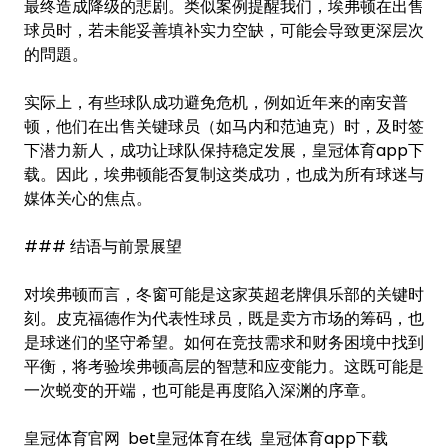
最终造成降级的悲剧。类似案例提醒我们，埃弗顿在出售
球员时，若未能妥善填补实力空缺，可能会导致更深层次
的問題。
实际上，有些球队成功避免危机，例如近年来的南安普
顿，他们在出售关键球员（如马内和范迪克）时，及时签
下潜力新人，成功让球队保持稳定发展，
皇冠体育app下
载
。因此，埃弗顿能否复制这类成功，也成为所有球迷与
媒体关心的焦点。
### 结语与前景展望
对埃弗顿而言，冬窗可能是这家英超老牌俱乐部的关键时
刻。皮克福德作为代表性球员，既是卖方市场的筹码，也
是球迷们的坚守希望。如何在竞技需求和财务困境中找到
平衡，将考验埃弗顿高层的智慧和应变能力。这既可能是
一次蜕变的开端，也可能是再度陷入深渊的序章。
皇冠体育官网
bet皇冠体育在线
皇冠体育app下载