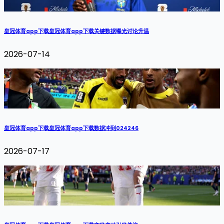
皇冠体育app下载皇冠体育app下载关键数据曝光讨论升温
2026-07-14
皇冠体育app下载皇冠体育app下载数据冲到024246
2026-07-17