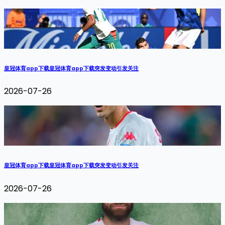
皇冠体育app下载皇冠体育app下载突发变动引发关注
2026-07-26
皇冠体育app下载皇冠体育app下载突发变动引发关注
2026-07-26