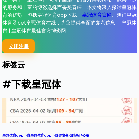
的服务和丰富的博彩选择而备受青睐。本文将深入探讨皇冠体
育的优势，包括皇冠体育app下载、
皇冠体育官网
、澳门皇冠
体育及bet皇冠体育在线，为您提供全面的参考信息。 皇冠体
育 | 皇冠体育最佳官方博彩网
立即注册
标签云
#下载皇冠体
皇冠体育app下载皇冠体育app下载突发变动结果已公布