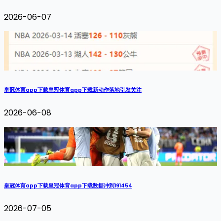
2026-06-07
皇冠体育app下载皇冠体育app下载新动作落地引发关注
2026-06-08
皇冠体育app下载皇冠体育app下载数据冲到191454
2026-07-05