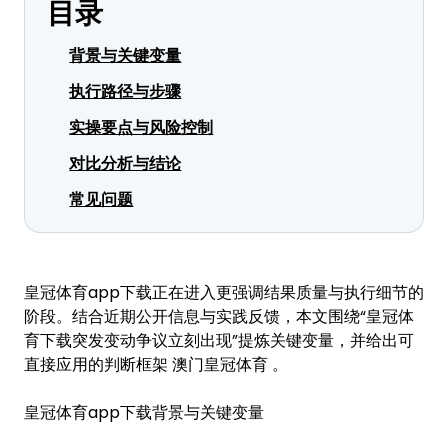
目录
背景与关键变量
执行路径与步骤
实操要点与风险控制
对比分析与结论
常见问题
皇冠体育app下载正在进入更强调结果质量与执行细节的
阶段。结合近期公开信息与实践反馈，本文围绕“皇冠体
育下载突发变动争议立刻出现”提炼关键变量，并给出可
直接应用的判断框架
澳门皇冠体育
。
皇冠体育app下载背景与关键变量