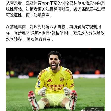
从背景看，皇冠体育app下载的讨论已从单点信息转向系
统性评估。决策者更关注目标清晰度、资源匹配度与过程
可验证性，而非短期噪声。
在落地层面，建议先明确业务目标，再拆解为可观测指
标，逐步建立“策略-执行-复盘”闭环，避免投入分散导致
效果稀释，
皇冠体育官网
。