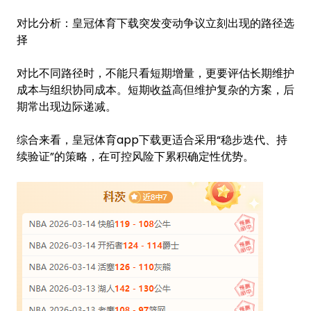
对比分析：皇冠体育下载突发变动争议立刻出现的路径选
择
对比不同路径时，不能只看短期增量，更要评估长期维护
成本与组织协同成本。短期收益高但维护复杂的方案，后
期常出现边际递减。
综合来看，皇冠体育app下载更适合采用“稳步迭代、持
续验证”的策略，在可控风险下累积确定性优势。