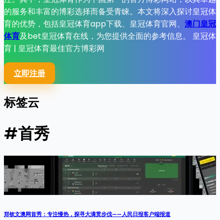
的服务和丰富的博彩选择而备受青睐。本文将深入探讨皇冠体
育的优势，包括皇冠体育app下载、皇冠体育官网、
澳门皇冠
体育
及bet皇冠体育在线，为您提供全面的参考信息。 皇冠体
育 | 皇冠体育最佳官方博彩网
立即注册
标签云
#首秀
郑钦文澳网首秀：专注慢热，探寻大满贯步伐——人民日报客户端报道