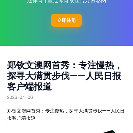
冠体育 | 皇冠体育最佳官方博彩网
立即注册
郑钦文澳网首秀：专注慢热，
探寻大满贯步伐——人民日报
客户端报道
2026-04-06
郑钦文澳网首秀：专注慢热，探寻大满贯步伐——人民日
报客户端报道