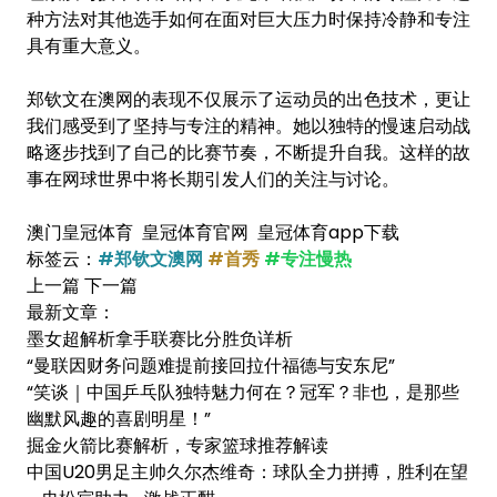
种方法对其他选手如何在面对巨大压力时保持冷静和专注
具有重大意义。
郑钦文在澳网的表现不仅展示了运动员的出色技术，更让
我们感受到了坚持与专注的精神。她以独特的慢速启动战
略逐步找到了自己的比赛节奏，不断提升自我。这样的故
事在网球世界中将长期引发人们的关注与讨论。
澳门皇冠体育
皇冠体育官网
皇冠体育app下载
标签云：
#郑钦文澳网
#首秀
#专注慢热
上一篇
下一篇
最新文章：
墨女超解析拿手联赛比分胜负详析
“曼联因财务问题难提前接回拉什福德与安东尼”
“笑谈｜中国乒乓队独特魅力何在？冠军？非也，是那些
幽默风趣的喜剧明星！”
掘金火箭比赛解析，专家篮球推荐解读
中国U20男足主帅久尔杰维奇：球队全力拼搏，胜利在望