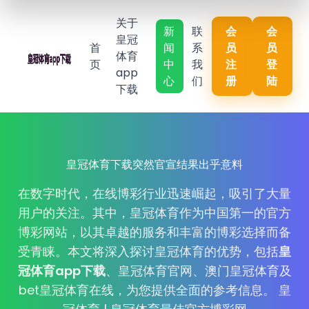
关于
新
联
会
会
皇冠
首
闻
系
员
员
体育
页
中
我
注
登
app
心
们
册
陆
下载
皇冠体育下载突然官宣结果出乎意料
在数字时代，在线博彩行业迅速崛起，吸引了大量
用户的关注。其中，皇冠体育作为中国第一的官方
博彩网站，以其卓越的服务和丰富的博彩选择而备
受青睐。本文将深入探讨皇冠体育的优势，包括
皇
冠体育app下载
、皇冠体育官网、澳门皇冠体育及
bet皇冠体育在线，为您提供全面的参考信息。 皇