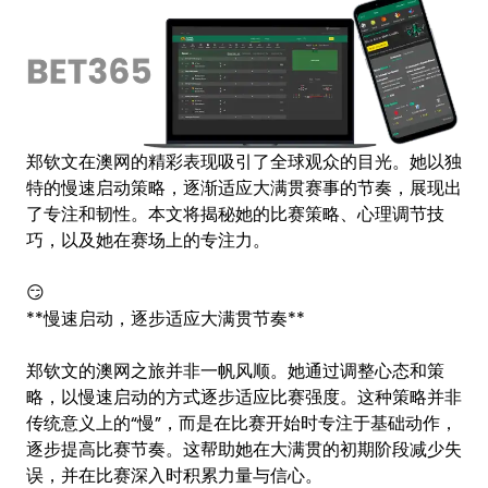
郑钦文在澳网的精彩表现吸引了全球观众的目光。她以独
特的慢速启动策略，逐渐适应大满贯赛事的节奏，展现出
了专注和韧性。本文将揭秘她的比赛策略、心理调节技
巧，以及她在赛场上的专注力。
😏
**慢速启动，逐步适应大满贯节奏**
郑钦文的澳网之旅并非一帆风顺。她通过调整心态和策
略，以慢速启动的方式逐步适应比赛强度。这种策略并非
传统意义上的“慢”，而是在比赛开始时专注于基础动作，
逐步提高比赛节奏。这帮助她在大满贯的初期阶段减少失
误，并在比赛深入时积累力量与信心。