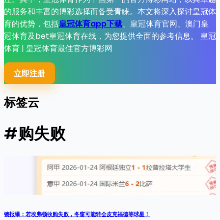
的服务和丰富的博彩选择而备受青睐。本文将深入探讨皇冠体
育的优势，包括
皇冠体育app下载
、皇冠体育官网、澳门皇
冠体育及bet皇冠体育在线，为您提供全面的参考信息。 皇冠
体育 | 皇冠体育最佳官方博彩网
立即注册
标签云
#购失败
镜报曝：若埃弗顿收购失败，冬窗可能转会皮克福德等球星！