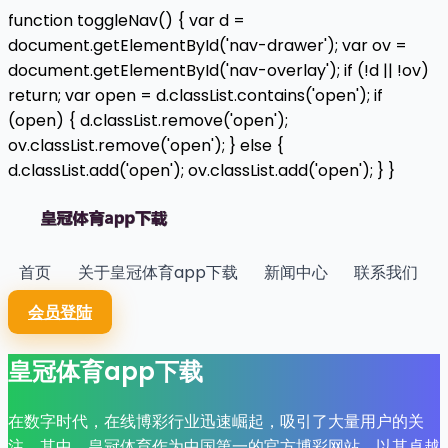
function toggleNav() { var d =
document.getElementById('nav-drawer'); var ov =
document.getElementById('nav-overlay'); if (!d || !ov)
return; var open = d.classList.contains('open'); if
(open) { d.classList.remove('open');
ov.classList.remove('open'); } else {
d.classList.add('open'); ov.classList.add('open'); } }
首页
关于皇冠体育app下载
新闻中心
联系我们
会员登陆
皇冠体育app下载
在数字时代，在线博彩行业迅速崛起，吸引了大量用户的关
注。其中，皇冠体育作为中国第一的官方博彩网站，以其卓越