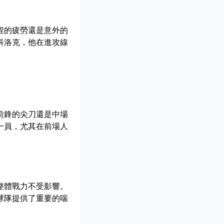
程的疲勞還是意外的
科洛克，他在進攻線
前鋒的尖刀還是中場
一員，尤其在前場人
整體戰力不受影響。
球隊提供了重要的喘