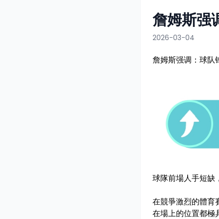
詹姆斯强
2026-03-04
詹姆斯强调：球队
球隊前場人手短缺
在競爭激烈的體育
在場上的位置都極