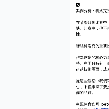
🅰️
案例分析：科洛克
在某場關鍵比賽中
缺。比賽中，他不
性。
總結科洛克的重要
作為球隊的核心力
持。在困難時刻，
超越技術層面，成
從這些觀察中我們
心，不僅維持了競
備的品質。
皇冠体育官网
be