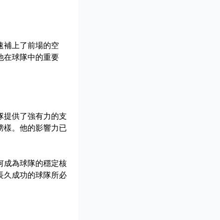
速補上了前場的空
他在球隊中的重要
隊提供了強有力的支
榜樣。他的影響力已
何成為球隊的穩定核
長久成功的球隊所必