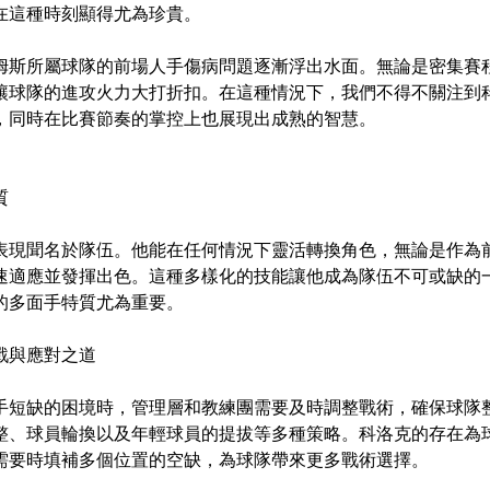
在這種時刻顯得尤為珍貴。
姆斯所屬球隊的前場人手傷病問題逐漸浮出水面。無論是密集賽
讓球隊的進攻火力大打折扣。在這種情況下，我們不得不關注到
，同時在比賽節奏的掌控上也展現出成熟的智慧。
質
表現聞名於隊伍。他能在任何情況下靈活轉換角色，無論是作為
速適應並發揮出色。這種多樣化的技能讓他成為隊伍不可或缺的
的多面手特質尤為重要。
戰與應對之道
手短缺的困境時，管理層和教練團需要及時調整戰術，確保球隊
整、球員輪換以及年輕球員的提拔等多種策略。科洛克的存在為
需要時填補多個位置的空缺，為球隊帶來更多戰術選擇。