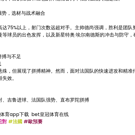
强势，选材与战术融合
高达75%以上，射门次数远超对手。主帅德尚强调，胜利是团队
曼等球员的出色发挥，以及新星特奥·埃尔南德斯的冲击与防守，
拼搏与不足
线
悬殊，但展现了拼搏精神。然而，面对法国队的快速进攻和精准
渐失效。
射、吉鲁进球、法国队强势、直布罗陀拼搏
体育app下载
bet皇冠体育在线
陀對
#法國
#歐預賽