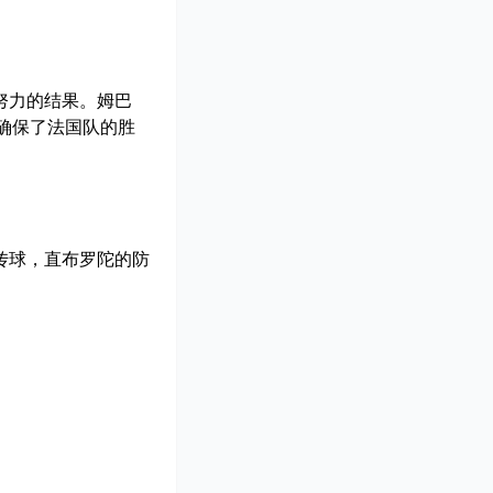
努力的结果。姆巴
确保了法国队的胜
传球，直布罗陀的防