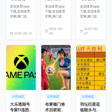
宁波VS北控
丝自制30美
乘风重点场
皇冠体育app
皇冠体育app
皇冠体育app
质合分析
元小狗套装
美冠精选
下载,皇冠体育
下载,皇冠体育
下载,皇冠体育
乐高卡拉卡
官网,澳门皇冠
官网,澳门皇冠
官网,澳门皇冠
拉
体育,bet皇冠
体育,bet皇冠
体育,bet皇冠
体育在线,大乐
体育在线,宝可
体育在线,大乐
2026-05-
2026-05-
透期号专家推
梦传说阿尔宙
透期号专家推
2026-05-10
08
07
荐：宁波VS北
斯粉丝自制30
荐：乘风重点
控质合分析
美元小狗套装
场美冠精选
乐高卡拉卡...
公司动态
公司动态
公司动态
大乐透期号
布莱顿门将
羽坛巨星莅
专家11连胜
术后获前主
临陵水与学