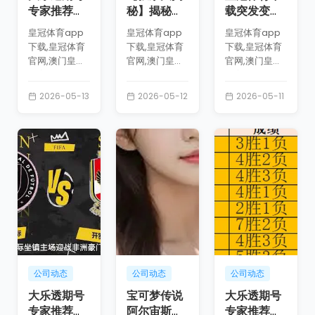
专家推荐：
秘】揭秘
载突发变动
小莫精选墨
20_00印尼
争议立刻出
皇冠体育app
皇冠体育app
皇冠体育app
西联质合分
商业精英人
现
下载,皇冠体育
下载,皇冠体育
下载,皇冠体育
析13中11
脉圈！
官网,澳门皇冠
官网,澳门皇冠
官网,澳门皇冠
体育,bet皇冠
体育,bet皇冠
体育,bet皇冠
体育在线,大乐
体育在线,【独
体育在线,“常压
2026-05-13
2026-05-12
2026-05-11
透期号专家推
家大揭秘】揭
镍氧化物实现
荐：小莫精选
秘20_00印尼
高温超导：中
墨西联质合分
商业精英人脉
国科学家在纳
析13中11
圈！
米尺度上开...
公司动态
公司动态
公司动态
大乐透期号
宝可梦传说
大乐透期号
专家推荐：
阿尔宙斯粉
专家推荐：