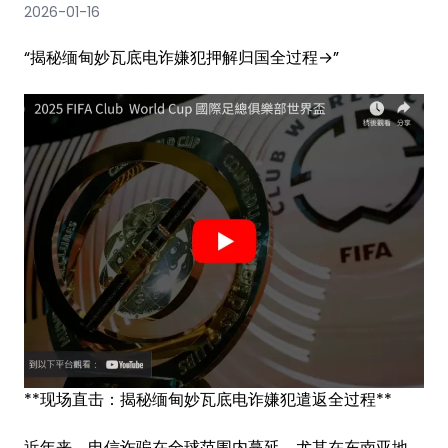
2026-01-16
“揭秘缅甸妙瓦底电诈嫌犯押解归国全过程→”
**现场直击：揭秘缅甸妙瓦底电诈嫌犯遣返全过程**
近年来，电信诈骗在全球范围内蔓延，尤其在东南亚地