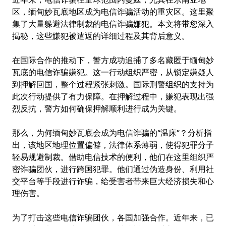
区，缅甸妙瓦底地区成为电信诈骗活动的重灾区。这里聚
集了大量躲避法律制裁的电信诈骗嫌犯。本文将带您深入
揭秘，这些嫌犯被遣返的详细过程及其背后意义。
在国际合作的推动下，警方成功追捕了多名藏匿于缅甸妙
瓦底的电信诈骗嫌犯。这一行动组织严密，从锁定嫌疑人
到押解回国，整个过程紧张刺激。国际刑警组织的支持为
此次行动提供了有力保障。在押解过程中，嫌犯表现出强
烈反抗，警方如何确保押解顺利进行成为关键。
那么，为何缅甸妙瓦底会成为电信诈骗的“温床”？分析指
出，该地区地理位置偏僻，法律体系薄弱，使得犯罪分子
轻易规避制裁。借助电信技术的便利，他们在这里组织严
密诈骗团伙，进行跨国犯罪。他们通过伪造身份、利用社
交平台等手段进行诈骗，给受害者带来巨大经济损失和心
理伤害。
为了打击这些电信诈骗团伙，各国加强合作。近年来，已